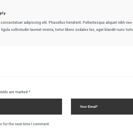
ply
consectetuer adipiscing elit. Phasellus hendrerit. Pellentesque aliquet nibh nec ur
 ligula sollicitudin laoreet viverra, tortor libero sodales leo, eget blandit nunc tort
fields are marked
*
r for the next time I comment.