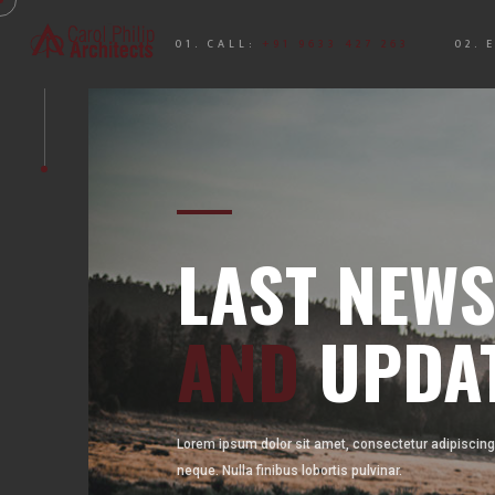
01. CALL:
+91 9633 427 263
02. 
LAST NEW
AND
UPDA
Lorem ipsum dolor sit amet, consectetur adipiscing 
neque. Nulla finibus lobortis pulvinar.