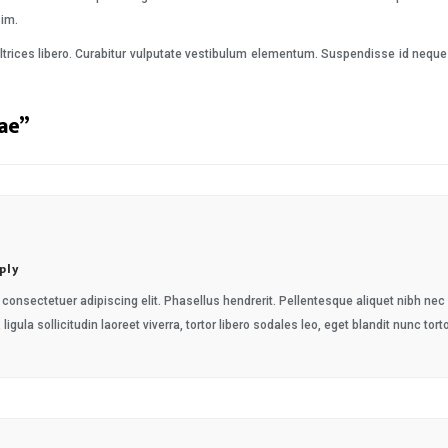
sim.
ltrices libero. Curabitur vulputate vestibulum elementum. Suspendisse id neque 
ae
”
ply
consectetuer adipiscing elit. Phasellus hendrerit. Pellentesque aliquet nibh nec ur
 ligula sollicitudin laoreet viverra, tortor libero sodales leo, eget blandit nunc tort