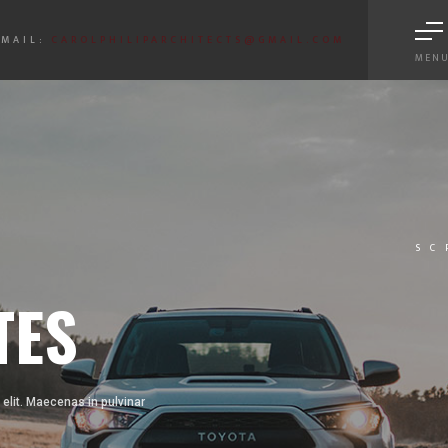
EMAIL:
CAROLPHILIPARCHITECTS@GMAIL.COM
MEN
S
SC
TES
elit. Maecenas in pulvinar