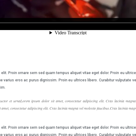
elit. Proin ornare sem sed quam tempus aliquet vitae eget dolor. Proin eu ultric
e varius eros ac purus dignissim. Proin eu ultrices libero. Curabitur vulputat
sim.
uctor et urnaLorem ipsum dolor sit amet, consectetur adipiscing elit. Cras lacinia magna 
amet, consectetur adipiscing elit. Cras lacinia magna vel molestie faucibus.Cras lacinia magn
elit. Proin ornare sem sed quam tempus aliquet vitae eget dolor. Proin eu ultric
e varius eros ac purus dignissim. Proin eu ultrices libero. Curabitur vulputat